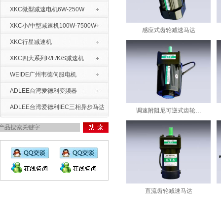
XKC微型减速电机6W-250W
XKC小/中型减速机100W-7500W
感应式齿轮减速马达
XKC行星减速机
XKC四大系列R/F/K/S减速机
WEIDE广州韦德伺服电机
ADLEE台湾爱德利变频器
ADLEE台湾爱德利IEC三相异步马达
调速附阻尼可逆式齿轮…
直流齿轮减速马达